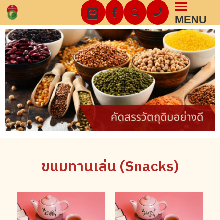
Toggl
MENU
navig
ขนมทานเล่น (Snacks)