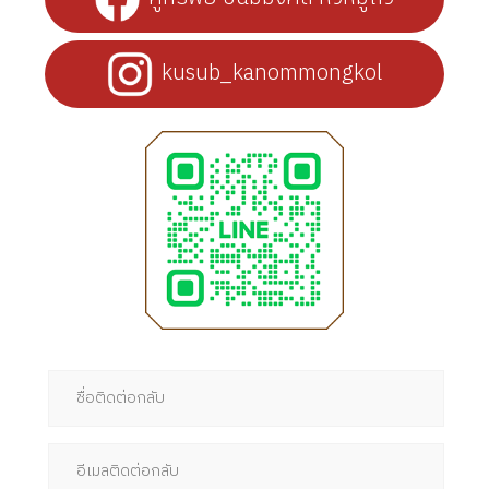
kusub_kanommongkol