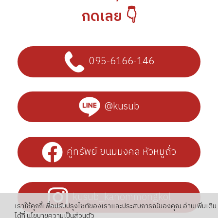
กดเลย 👇
095-6166-146
@kusub
คู่ทรัพย์ ขนมมงคล หัวหมูถั่ว
kusub_kanommongkol
เราใช้คุกกี้เพื่อปรับปรุงไซต์ของเราและประสบการณ์ของคุณ อ่านเพิ่มเติม
ได้ที่
นโยบายความเป็นส่วนตัว