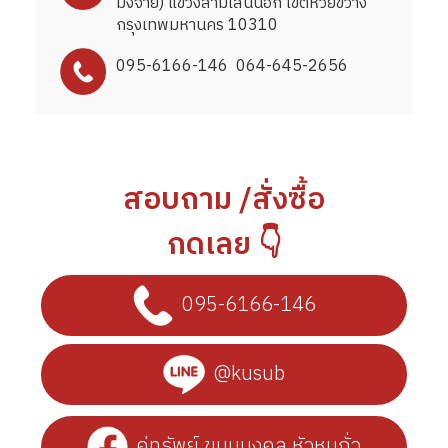
ม่งจ๋าย) แขวงสามเสนนอก เขตห้วยขวาง
กรุงเทพมหานคร 10310
095-6166-146
064-645-2656
สอบถาม /สั่งซื้อ
กดเลย 👇
095-6166-146
@kusub
คู่ทรัพย์ ขนมมงคล หัวหมูถั่ว